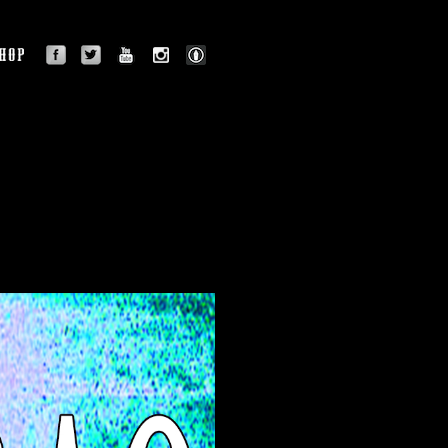
facebook
twitter
youtube
instagram
BLOG
OGRAPHY
SHOP