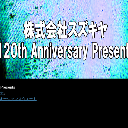
resents
ーナ
』
 オーシャンスウィート