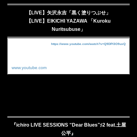
【LIVE】矢沢永吉「黒く塗りつぶせ」
【LIVE】EIKICHI YAZAWA 「Kuroku
Nuritsubuse」
https://www.youtube.com/watch?v=Q9DPI3O9uxQ
www.youtube.com
『ichiro LIVE SESSIONS “Dear Blues”♯2 feat.土屋
公平』