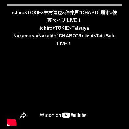
ichiro×TOKIE×中村達也×仲井戸”CHABO”麗市×佐
藤タイジ LIVE！
ichiro×TOKIE×Tatsuya
Nakamura×Nakaido”CHABO”Reiichi×Taiji Sato
LIVE！