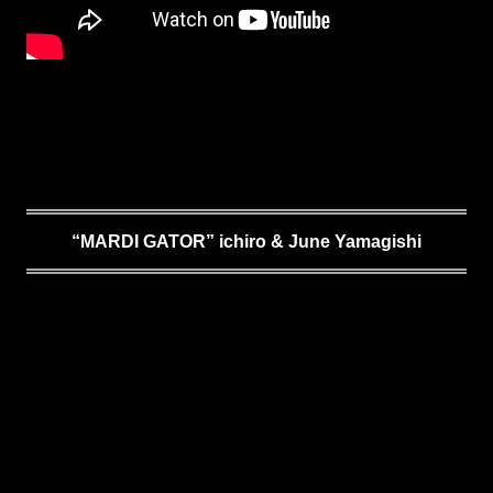
“MARDI GATOR” ichiro & June Yamagishi