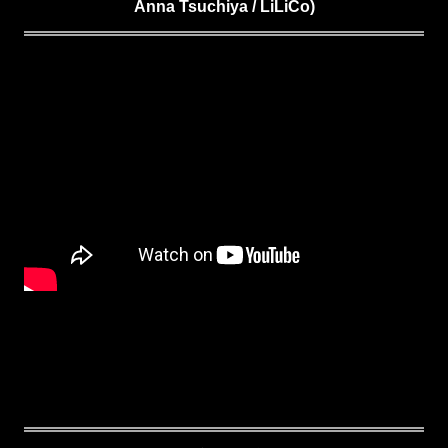
Anna Tsuchiya /
LiLiCo
)