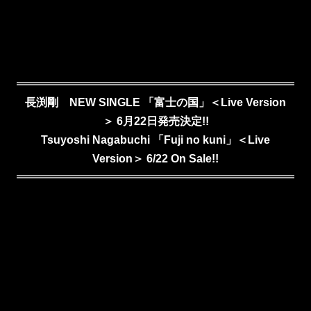
長渕剛 NEW SINGLE 「富士の国」＜Live Version
＞ 6月22日発売決定!!
Tsuyoshi Nagabuchi
「F
u
ji no kuni」＜Live
Version＞ 6/22 On Sale!!