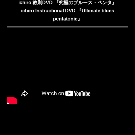
ichiro 教則DVD 『究極のブルース・ペンタ』
ichiro Instructional DVD
『
Ultimate blues
pentatonic
』