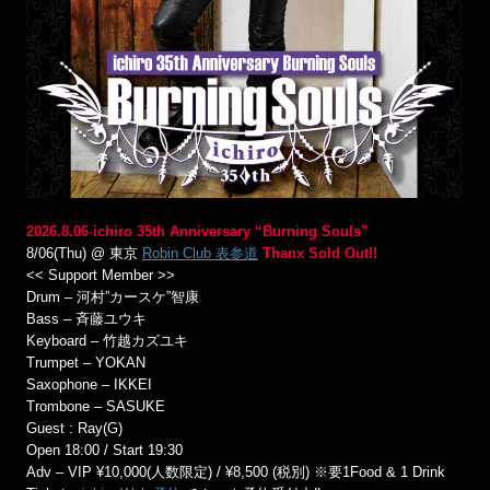
2026.8.06 ichiro 35th Anniversary “Burning Souls”
8/06(Thu) @ 東京
Robin Club 表参道
Thanx Sold Out!!
<< Support Member >>
Drum – 河村”カースケ”智康
Bass – 斉藤ユウキ
Keyboard – 竹越カズユキ
Trumpet – YOKAN
Saxophone – IKKEI
Trombone – SASUKE
Guest : Ray(G)
Open 18:00 / Start 19:30
Adv – VIP ¥10,000(人数限定) / ¥8,500 (税別) ※要1Food & 1 Drink