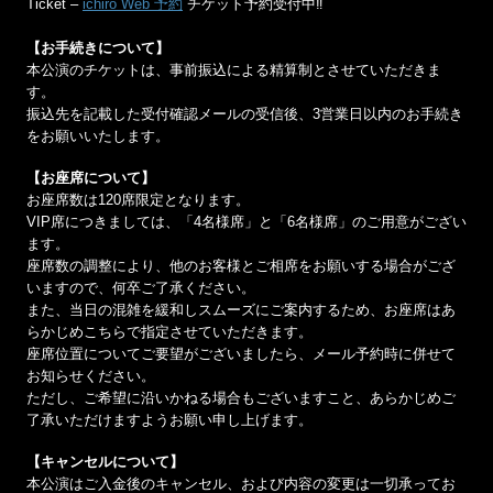
Ticket –
ichiro Web 予約
チケット予約受付中‼️
【お手続きについて】
本公演のチケットは、事前振込による精算制とさせていただきま
す。
振込先を記載した受付確認メールの受信後、3営業日以内のお手続き
をお願いいたします。
【お座席について】
お座席数は120席限定となります。
VIP席につきましては、「4名様席」と「6名様席」のご用意がござい
ます。
座席数の調整により、他のお客様とご相席をお願いする場合がござ
いますので、何卒ご了承ください。
また、当日の混雑を緩和しスムーズにご案内するため、お座席はあ
らかじめこちらで指定させていただきます。
座席位置についてご要望がございましたら、メール予約時に併せて
お知らせください。
ただし、ご希望に沿いかねる場合もございますこと、あらかじめご
了承いただけますようお願い申し上げます。
【キャンセルについて】
本公演はご入金後のキャンセル、および内容の変更は一切承ってお