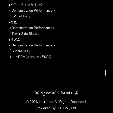
●左手、フィンガリング
＜Demonstration Performance＞
「G-Shot Full」
●音色
＜Demonstration Performance＞
「Tower Side Blues」
●リズム
＜Demonstration Performance＞
「Sugar&Salt」
リニアPCM(ステレオ) 約69分
B
© 2026 ichiro-net All Rights Reserved.
Powered By C.P Co., Ltd.