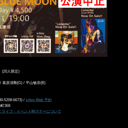
 義々 (20人限定)
 / 葛原清剛(G) / 平山敏崇(B)
80-5208-6673) /
ichiro Web 予約
町368
とライブ・イベント時マナーについて