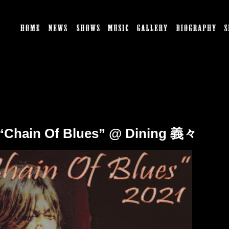
HOME
NEWS
SHOWS
MUSIC
GALLERY
BI
o “Chain Of Blues” @ Dining 義々