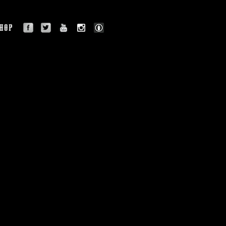
facebook
twitter
youtube
instagram
BLOG
OGRAPHY
SHOP