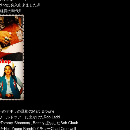
rdingに突入出来ました✌️
経費の時代‼️
ョンのデボラの旦那のMarc Browne
teのワールドツアーに出かけたRob Ladd
でTommy ShannonにBassを提供したBob Glaub
 Young BandのドラマーChad Cromwell