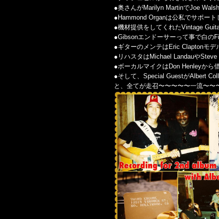
●奥さんがMarilyn MartinでJoe 
●Hammond Organは公私でサポートし
●機材提供をしてくれたVintage Guitar Sh
●Gibsonエンドーサーって事で白のFir
●ギターのメンテはEric Claptonモデル
●リハスタはMichael LandauやSteve 
●ボーカルマイクはDon Henleyから
●そして、Special GuestがAlbert Collins
と、全てが走召〜〜〜〜〜一流〜〜