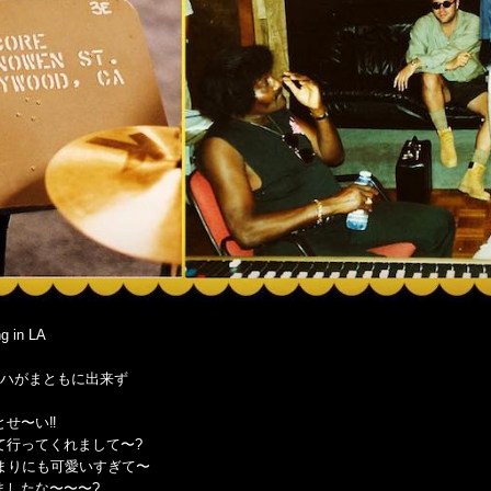
g in LA
でリハがまともに出来ず
せ〜い‼️
て行ってくれまして〜?
まりにも可愛いすぎて〜
ましたな〜〜〜?