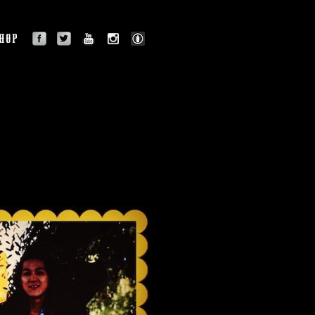
facebook
twitter
youtube
instagram
BLOG
OGRAPHY
SHOP