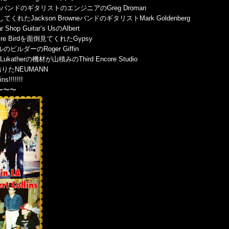
WalshバンドのギタリストのエンジニアのGreg Droman
てくれたJackson BrowneバンドのギタリストMark Goldenberg
op Guitar’s UsのAlbert
e Birdを面倒見てくれたGypsy
のビルダーのRoger Giffin
Lukatherの機材が山積みのThird Encore Studio
借りたNEUMANN
!!!!!!!
〜〜〜