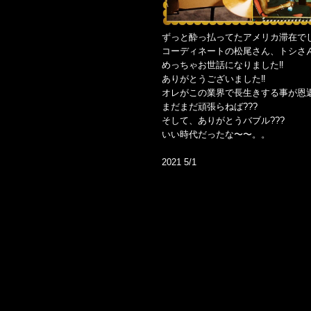
ずっと酔っ払ってたアメリカ滞在で
コーディネートの松尾さん、トシさん、相棒
めっちゃお世話になりました‼️
ありがとうございました‼️
オレがこの業界で長生きする事が恩返し
まだまだ頑張らねば???
そして、ありがとうバブル???
いい時代だったな〜〜。。
2021 5/1