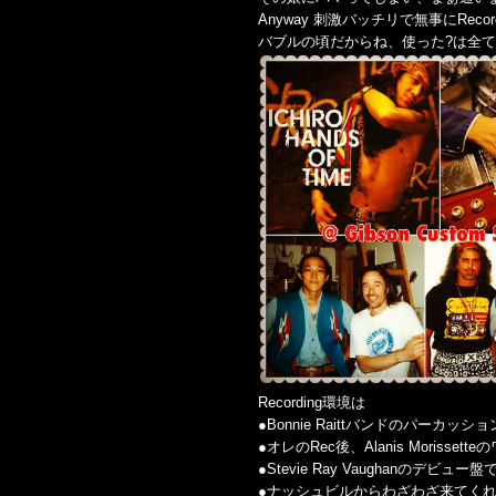
Anyway 刺激バッチリで無事にReco
バブルの頃だからね、使った?は全て
Recording環境は
●Bonnie Raittバンドのパーカッシ
●オレのRec後、Alanis Morisset
●Stevie Ray Vaughanのデビュー盤
●ナッシュビルからわざわざ来てくれたNeil