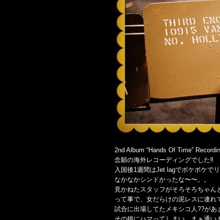
2nd Album “Hands Of Time” Recordin
念願の海外レコーディングでした‼️
入国後1週間はJet lagでボケボケ
なかなかシンドかったな〜〜。。
見かねたスタッフがそろそろちゃんと
って事で、女だらけの泥レスに連れ
試合に出場してたメキシコ人??があ
その娘にハマってしまい、まぁ通い