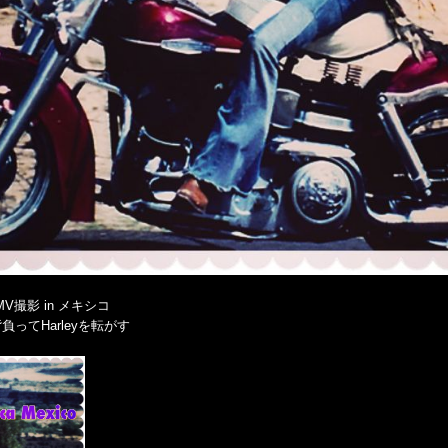
rのMV撮影 in メキシコ
rdを背負ってHarleyを転がす