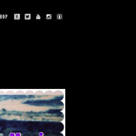
facebook
twitter
youtube
instagram
BLOG
OGRAPHY
SHOP