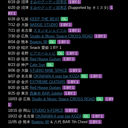
6/19 @ 沼津
すみやグッディ沼津店
1 BY 1
6/20 @ 沼津
すみやグッディ沼津店
(Supported by キミスタ)
1
BY 1
6/28 @ 弘前
KEEP THE BEAT
GL
7/12 @ 大阪
NADGE STUDIO
1 BY 1
7/21 @ 名古屋
スタジオジョイフル
1 BY 1
7/30 @ 広島
Studio & Music Space CROSS ROAD
1 BY 1
8/04 @ 熊本
Beatnic 80
GL
1 BY 1
8/19 @ 稲沢 Snack 愛姫 1 BY 1
8/20 @ 長野
ビアホールトピ
GL
1 BY 1
8/21 @ 塩尻
Red House Guitars
1 BY 1
8/23 @ 神戸
Cafe Sun
GL
9/06 @ 大阪
STUDIO NINE SPACE
1 BY 1
9/07 @ 名古屋
OKINAWA A sign bar KOZA
GL
1 BY 1
9/18 @ 金沢
EXTREME GUITARS
1 BY 1
9/20 @ 塩尻
Red House Guitars
1 BY 1
9/25 @ 東京
西麻布 BAR Jubilee
1 BY 1
10/03 @ 広島
Studio & Music Space CROSS ROAD
GL
1 BY
1
10/15 @ 岡山
STUDIO S-FORCE
1 BY 1
10/22 @ 名古屋
OKINAWA A sign bar KOZA
GL
1 BY 1
11/05 @ 熊本
Beatnic 80
& 八代 BAR 7th Chord
1 BY 1