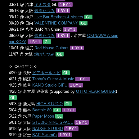
03/21 @ 沼津
キミスタ
GL
1 BY 1
08/16 @ 大阪
焼肉たつみ
1 BY 1
09/12 @ 神戸
Live Bar Brothers & sisters
GL
09/20 @ 日向
VALENTINE COMPANY
GL
09/21 @ 八代 BAR 7th Chord
1 BY 1
09/30 @ 大阪
焼肉たつみ
/ 名古屋
OKINAWA A sign
1 BY 1
bar KOZA
1 BY 1
GL
10/01 @ 塩尻
Red House Guitars
1 BY 1
11/07 @ 大阪
焼肉たつみ
GL
<<<2021年 >>>
4/20 @ 長野
ビアホールトピ
GL
4/21 @ 鯖江
Tabby's Guitar & Music
1 BY 1
4/25 @ 岐阜
KANO Studio GIFU
1 BY 1
4/25 @ 名古屋 巡蓮家 (Supported by
OTTO REAR GUITAR
)
GL
5/03 @ 鹿児島
HIGE STUDIO
GL
5/04 @ 熊本
Beatnic 80
GL
1 BY 1
5/22 @ 水戸
Paper Moon
GL
6/01 @ 大阪
STUDIO NINE SPACE
1 BY 1
6/18 @ 大阪
NADGE STUDIO
1 BY 1
6/19 @ 富士
BAR Swami's
1 BY 1