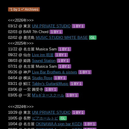
“1 by 1 +” Archives
<<<2026年>>>
03/12 @ 東京
UNI PRIVATE STUDIO
1 BY 1
02/03 @ BAR 7th Chord
1 BY 1
02/02 @ 鹿児島
MUSIC STUDIO WHITE BASE
GL
<<<2025年>>>
11/22 @ 名古屋 Musica Sam
1 BY 1
09/22 @ 仙台
Live inn 唄屋
1 BY 1
08/03 @ 姫路
Sound Station
1 BY 1
07/31 @ 名古屋 Musica Sam
1 BY 1
05/26 @ 神戸
Live Bar Brothers & sisters
1 BY 1
04/04 @ 横浜
Studio Rose
1 BY 1
03/21 @ 鯖江
Tabby's Guitar&Music
1 BY 1
03/06 @ 一宮 圓受寺
1 BY 1
03/05 @ 一宮
M’sギタースクール
1 BY 1
<<<2024年>>>
10/29 @ 東京
UNI PRIVATE STUDIO
1 BY 1
10/05 @ 長野
ビアホールトピ
GL
10/04 @ 名古屋
OKINAWA A sign bar KOZA
1 BY 1