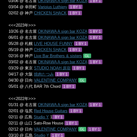
03/06 @ 名古屋
OKINAWA A sign bar KOZA
1 BY 1
03/04 @ 幸田町
Varioius Luthiery
1 BY 1
02/02 @ 神戸
CHICKEN SHACK
1 BY 1
<<<2023年>>>
10/26 @ 名古屋
OKINAWA A sign bar KOZA
1 BY 1
06/01 @ 名古屋
OKINAWA A sign bar KOZA
1 BY 1
05/28 @ 札幌
LIVE HOUSE FUNNY
1 BY 1
05/19 @ 神戸
CHICKEN SHACK
1 BY 1
02/16 @ 神戸
Live Bar Brothers & sisters
GL
03/02 @ 名古屋
OKINAWA A sign bar KOZA
1 BY 1
03/29 @ 東京
STUDIO NOAH 原宿
1 BY 1
04/17 @ 大阪
焼肉たつみ
1 BY 1
04/30 @ 日向
VALENTINE COMPANY
GL
05/01 @ 八代 BAR 7th Chord
1 BY 1
<<<2022年>>>
01/31 @ 名古屋
OKINAWA A sign bar KOZA
1 BY 1
02/01 @ 塩尻
Red House Guitars
1 BY 1
02/11 @ 広島
Studio Y
1
BY 1
02/11 @ 山口 Sato-Row House
1 BY 1
02/12 @ 日向
VALENTINE COMPANY
GL
1 BY 1
03/10 @ 広島
Studio Y
1 BY 1