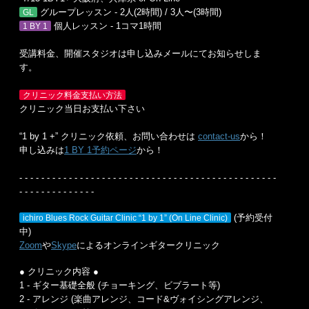
グループレッスン - 2人(2時間) / 3人〜(3時間)
GL
個人レッスン - 1コマ1時間
1 BY 1
受講料金、開催スタジオは申し込みメールにてお知らせしま
す。
クリニック料金支払い方法
クリニック当日お支払い下さい
“1 by 1 +” クリニック依頼、お問い合わせは
contact-us
から！
申し込みは
1 BY 1予約ページ
から！
- - - - - - - - - - - - - - - - - - - - - - - - - - - - - - - - - - - - - - - - - - - - - - -
- - - - - - - - - - - - - -
(予約受付
ichiro Blues Rock Guitar Clinic “1 by 1” (On Line Clinic)
中)
Zoom
や
Skype
によるオンラインギタークリニック
● クリニック内容 ●
1 - ギター基礎全般 (チョーキング、ビブラート等)
2 - アレンジ (楽曲アレンジ、コード&ヴォイシングアレンジ、