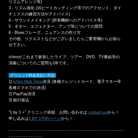
リズムアレンジ等)
3 - リズム強化 (16ビートカッティング等でのアクセント、ダイ
ナミクスの練習方法やアドバイス)
4 - サウンドメイキング (所有機材へのアドバイス等)
5 - ギター、エフェクター、アンプ等についての質問
6 - Bluesフレーズ、ニュアンスの作り方
その他、リクエストなどがございましたらご要望欄からお知ら
せ下さい。
ichiroがこれまで参加したライブ、ツアー、DVD、TV番組等の
演奏についてのご質問もOKです。
クリニック料金支払い方法
1)
ichiro Web Shop
決済 (各種クレジットカード、電子マネー等
各種スマホでの決済)
2) PayPay決済
3) 銀行振込
“1 by 1 +” クリニック依頼、お問い合わせは
contact-us
から！
申し込みは
1 BY 1予約ページ
から！
- - - - - - - - - - - - - - - - - - - - - - - - - - - - - - - - - - - - - - - - - - - - - - -
- - - - - - - - - - - - - -